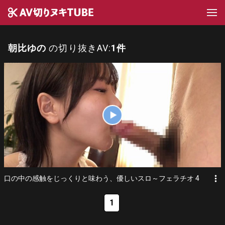
朝比ゆの
の切り抜きAV:
1件
more_vert
口の中の感触をじっくりと味わう、優しいスロ～フェラチオ 4
1