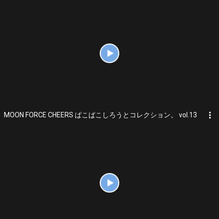
more_vert
MOON FORCE CHEERS ぱこぱこしろうとコレクション。 vol.13