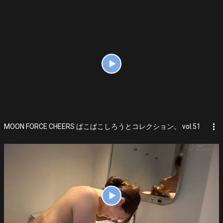
more_vert
MOON FORCE CHEERS ぱこぱこしろうとコレクション。 vol.51