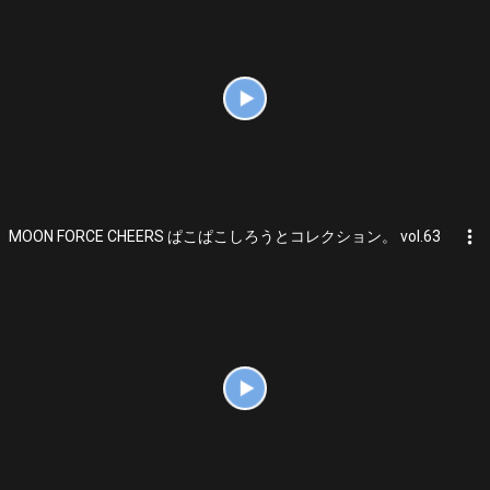
more_vert
MOON FORCE CHEERS ぱこぱこしろうとコレクション。 vol.63